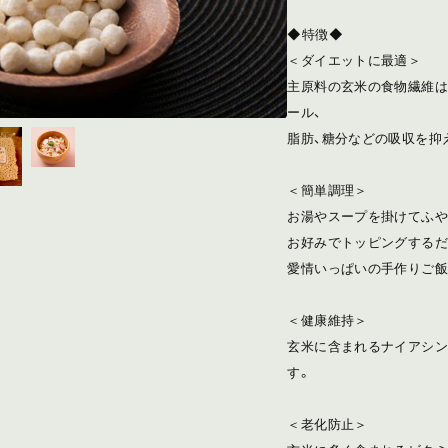
◆特徴◆
＜ダイエットに最適＞
主原料の玄米の食物繊維は
ール、
脂肪、糖分などの吸収を抑
＜簡単調理＞
お湯やスープを掛けてふや
お好みでトッピングするだ
愛情いっぱいの手作りご飯
＜健康維持＞
玄米に含まれるナイアシン
す。
＜老化防止＞