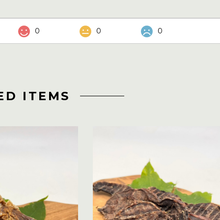
0
0
0
ED ITEMS