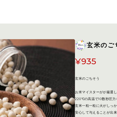
玄米のご
¥935
玄米のごちそう
お米マイスターがが厳選し
220℃の高温で10数秒圧
玄米一粒一粒に火がしっか
安心して与えることが出来