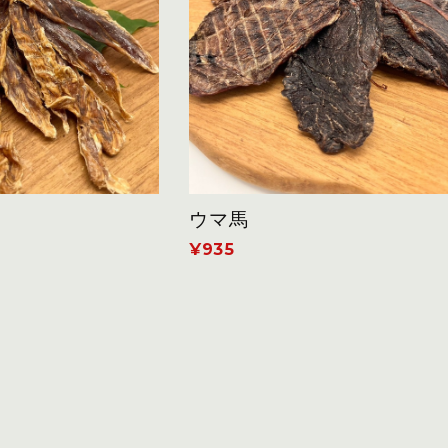
ウマ馬
¥935