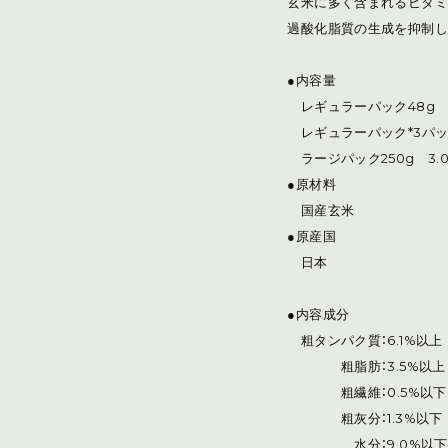
玄米に多く含まれるビタミ
過酸化脂質の生成を抑制し
●内容量
レギュラーパック48g
レギュラーパック*3パック 
ラージパック250g 3.0
●原材料
国産玄米
●原産国
日本
●内容成分
粗タンパク質：6.1%以上
粗脂肪：3.5%以上
粗繊維：0.5%以下
粗灰分：1.3%以下
水分：9.0%以下