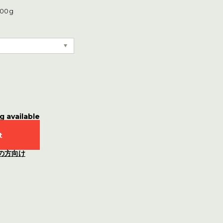
00g
g available
t
の方向け